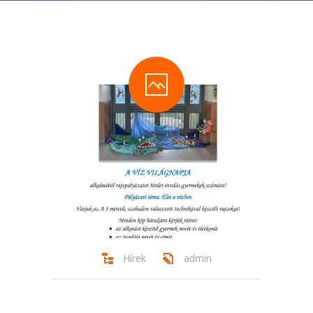
-- Tehetségműhelyeink
Hírek
Dokumentumok
Galéria
Kapcsolat
Facebook
Hírek
admin