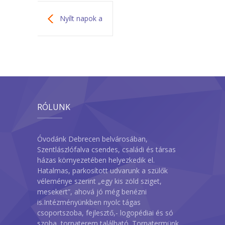
Nyílt napok a
Faragó oviban
2026
RÓLUNK
Óvodánk Debrecen belvárosában,
Szentlászlófalva csendes, családi és társas
házas környezetében helyezkedik el.
Hatalmas, parkosított udvarunk a szülők
véleménye szerint „egy kis zöld sziget,
mesekert”, ahová jó még benézni
is.Intézményünkben nyolc tágas
csoportszoba, fejlesztő,- logopédiai és só
szoba, tornaterem található. Tornatermünk