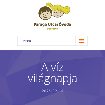
Menu
Főoldal
Rólunk
A víz
-- Óvodánk bemutatása
világnapja
-- Elismerések
-- Csoportok
2026-02-16
-- Foglalkozásaink