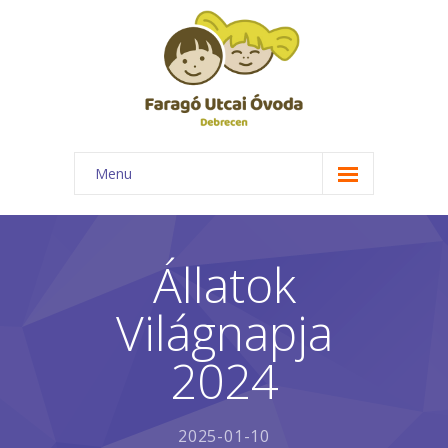
Menu
Főoldal
Rólunk
Állatok
-- Óvodánk bemutatása
Világnapja
-- Elismerések
2024
-- Csoportok
-- Foglalkozásaink
2025-01-10