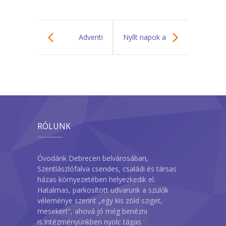
Adventi
Nyílt napok a
várakozás és
Faragó Utcai
Hütte party 2024
Óvodában 2025
RÓLUNK
Óvodánk Debrecen belvárosában,
Szentlászlófalva csendes, családi és társas
házas környezetében helyezkedik el.
Hatalmas, parkosított udvarunk a szülők
véleménye szerint „egy kis zöld sziget,
mesekert”, ahová jó még benézni
is.Intézményünkben nyolc tágas