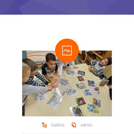
-- Tehetségműhelyeink
Hírek
Dokumentumok
Galéria
Kapcsolat
Facebook
Galéria
admin