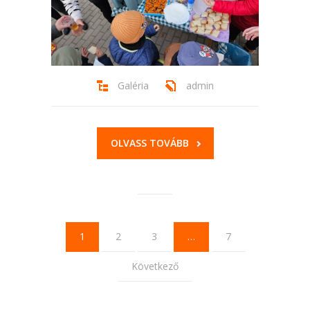
Galéria
admin
OLVASS TOVÁBB
1
2
3
…
7
Következő