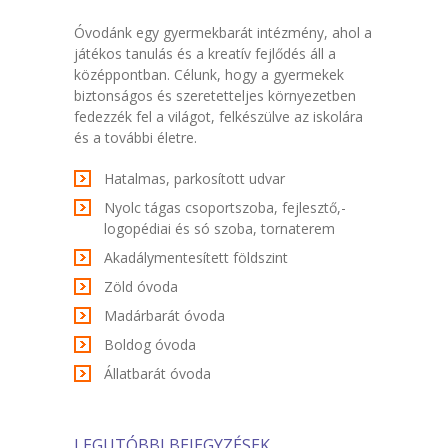
Óvodánk egy gyermekbarát intézmény, ahol a
játékos tanulás és a kreatív fejlődés áll a
középpontban. Célunk, hogy a gyermekek
biztonságos és szeretetteljes környezetben
fedezzék fel a világot, felkészülve az iskolára
és a további életre.
Hatalmas, parkosított udvar
Nyolc tágas csoportszoba, fejlesztő,-
logopédiai és só szoba, tornaterem
Akadálymentesített földszint
Zöld óvoda
Madárbarát óvoda
Boldog óvoda
Állatbarát óvoda
LEGUTÓBBI BEJEGYZÉSEK