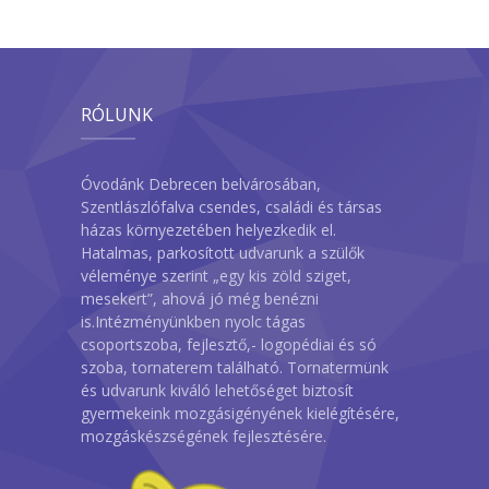
RÓLUNK
Óvodánk Debrecen belvárosában,
Szentlászlófalva csendes, családi és társas
házas környezetében helyezkedik el.
Hatalmas, parkosított udvarunk a szülők
véleménye szerint „egy kis zöld sziget,
mesekert”, ahová jó még benézni
is.Intézményünkben nyolc tágas
csoportszoba, fejlesztő,- logopédiai és só
szoba, tornaterem található. Tornatermünk
és udvarunk kiváló lehetőséget biztosít
gyermekeink mozgásigényének kielégítésére,
mozgáskészségének fejlesztésére.