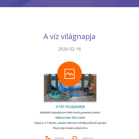
-- Tehetségműhelyeink
Hírek
Dokumentumok
A víz világnapja
Galéria
2026-02-16
Kapcsolat
Facebook
Hírek
admin