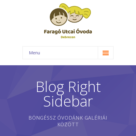
Menu
Főoldal
Rólunk
Blog Right
-- Óvodánk bemutatása
Sidebar
-- Elismerések
-- Csoportok
BÖNGÉSSZ ÓVODÁNK GALÉRIÁI
KÖZÖTT
-- Foglalkozásaink