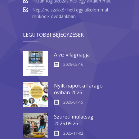
Hittan foglalkozás heti egy alkalommal.
Néptánc szakkör heti egy alkolommal
működik óvodánkban.
LEGUTÓBBI BEJEGYZÉSEK
A víz világnapja
2026-02-16
Nyílt napok a Faragó
oviban 2026
2026-01-15
Szüreti mulatság
2025.09.26.
2025-11-02