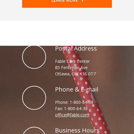
LEARN MORE
Postal Address
Fable Care Center
85 Fentiman Ave
Ottawa, ON K1S 0T7
Phone & E-mail
Phone: 1-800-64-38
Fax: 1-800-64-39
office@fable.com
Business Hours