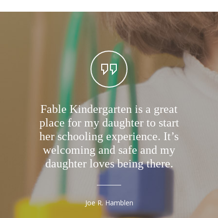
Fable Kindergarten is a great
This le
place for my daughter to start
and y
her schooling experience. It’s
excelle
welcoming and safe and my
His ski
daughter loves being there.
better
Joe R. Hamblen