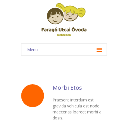
Menu
Főoldal
Rólunk
-- Óvodánk bemutatása
Morbi Etos
-- Elismerések
Praesent interdum est
gravida vehicula est node
-- Csoportok
maecenas loareet morbi a
dosis.
-- Foglalkozásaink