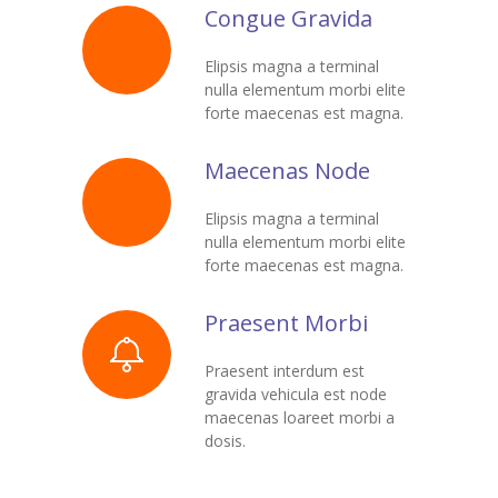
Congue Gravida
-- Tehetségműhelyeink
Elipsis magna a terminal
Hírek
nulla elementum morbi elite
forte maecenas est magna.
Dokumentumok
Galéria
Maecenas Node
Kapcsolat
Elipsis magna a terminal
nulla elementum morbi elite
Facebook
forte maecenas est magna.
Praesent Morbi
Praesent interdum est
gravida vehicula est node
maecenas loareet morbi a
dosis.