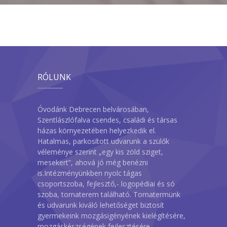
RÓLUNK
Óvodánk Debrecen belvárosában,
Szentlászlófalva csendes, családi és társas
házas környezetében helyezkedik el.
Hatalmas, parkosított udvarunk a szülők
véleménye szerint „egy kis zöld sziget,
mesekert”, ahová jó még benézni
is.Intézményünkben nyolc tágas
csoportszoba, fejlesztő,- logopédiai és só
szoba, tornaterem található. Tornatermünk
és udvarunk kiváló lehetőséget biztosít
gyermekeink mozgásigényének kielégítésére,
mozgáskészségének fejlesztésére.