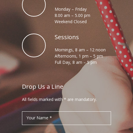
Monday – Friday
8.00 am – 5.00 pm
Weekend Closed
Sessions
Mornings, 8 am – 12 noon
Afternoons, 1 pm – 5 pm
Full Day, 8 am – 5 pm
Drop Us a Line
All fields marked with * are mandatory.
Your Name *