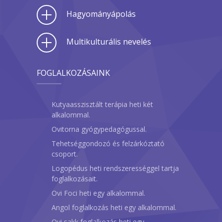
Hagyományápolás
Multikulturális nevelés
FOGLALKOZÁSAINK
Kutyaasszisztált terápia heti két
alkalommal.
Ovitorna gyógypedagógussal.
Tehetséggondozó és felzárkóztató
csoport.
Logopédus heti rendszerességgel tartja
foglalkozásait.
Ovi Foci heti egy alkalommal.
Angol foglalkozás heti egy alkalommal.
Ovi sakk foglalkozás heti egy