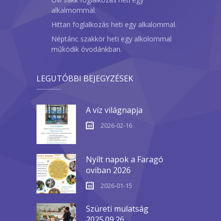
alkalmommal.
Hittan foglalkozás heti egy alkalommal.
Néptánc szakkör heti egy alkolommal
működik óvodánkban.
LEGUTÓBBI BEJEGYZÉSEK
A víz világnapja
2026-02-16
Nyílt napok a Faragó
oviban 2026
2026-01-15
Szüreti mulatság
2025.09.26.