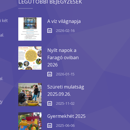
LEGUTÓBBI BEJEGYZÉSEK
i két
A víz világnapja
2026-02-16
al.
Nyílt napok a
Faragó oviban
2026
2026-01-15
l.
Szüreti mulatság
2025.09.26.
gy
2025-11-02
Gyermekhét 2025
2025-06-06