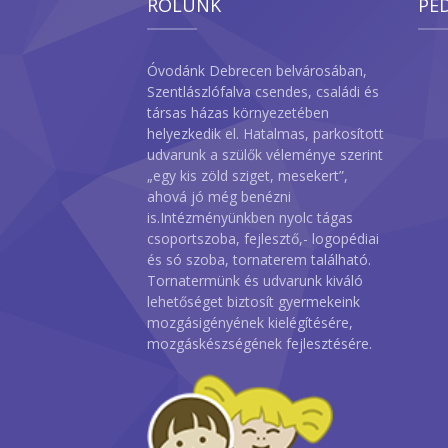
RÓLUNK
PE
Óvodánk Debrecen belvárosában,
Szentlászlófalva csendes, családi és
társas házas környezetében
helyezkedik el. Hatalmas, parkosított
udvarunk a szülők véleménye szerint
„egy kis zöld sziget, mesekert”,
ahová jó még benézni
is.Intézményünkben nyolc tágas
csoportszoba, fejlesztő,- logopédiai
és só szoba, tornaterem található.
Tornatermünk és udvarunk kiváló
lehetőséget biztosít gyermekeink
mozgásigényének kielégítésére,
mozgáskészségének fejlesztésére.