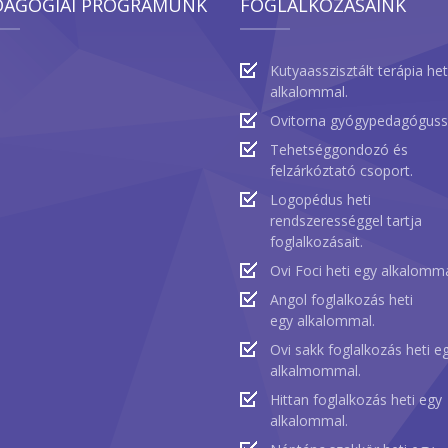
DAGÓGIAI PROGRAMUNK
FOGLALKOZÁSAINK
Kutyaasszisztált terápia het
alkalommal.
Ovitorna gyógypedagóguss
Tehetséggondozó és
felzárkóztató csoport.
Logopédus heti
rendszerességgel tartja
foglalkozásait.
Ovi Foci heti egy alkalomma
Angol foglalkozás heti
egy alkalommal.
Ovi sakk foglalkozás heti e
alkalmommal.
Hittan foglalkozás heti egy
alkalommal.