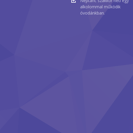
Néptánc szakkör heti egy
alkolommal működik
óvodánkban.