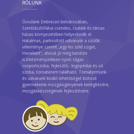
RÓLUNK
Óvodánk Debrecen belvárosában,
Szentlászlófalva csendes, családi és társas
házas környezetében helyezkedik el.
Hatalmas, parkosított udvarunk a szülők
véleménye szerint „egy kis zöld sziget,
mesekert”, ahová jó még benézni
is.Intézményünkben nyolc tágas
csoportszoba, fejlesztő,- logopédiai és só
szoba, tornaterem található. Tornatermünk
és udvarunk kiváló lehetőséget biztosít
gyermekeink mozgásigényének kielégítésére,
mozgáskészségének fejlesztésére.