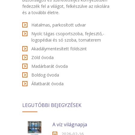
fedezzék fel a világot, felkészülve az iskolára
és a további életre.
Hatalmas, parkosított udvar
Nyolc tágas csoportszoba, fejlesztő,-
logopédiai és só szoba, tornaterem
Akadálymentesített földszint
Zöld óvoda
Madárbarát óvoda
Boldog óvoda
Állatbarát óvoda
LEGUTÓBBI BEJEGYZÉSEK
A víz világnapja
2026-02-16