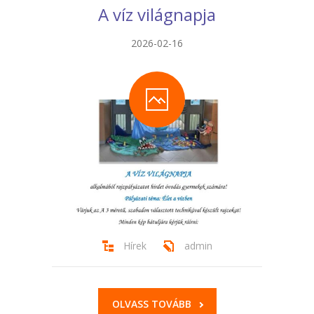
A víz világnapja
-- Tehetségműhelyeink
Hírek
2026-02-16
Dokumentumok
Galéria
Kapcsolat
Facebook
Hírek
admin
OLVASS TOVÁBB