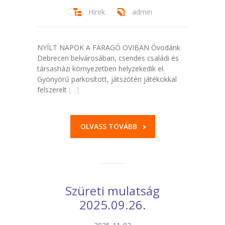
Hírek
admin
NYÍLT NAPOK A FARAGÓ OVIBAN Óvodánk
Debrecen belvárosában, csendes családi és
társasházi környezetben helyzekedik el.
Gyönyörű parkosított, játszótéri játékokkal
felszerelt
[…]
OLVASS TOVÁBB
Szüreti mulatság
2025.09.26.