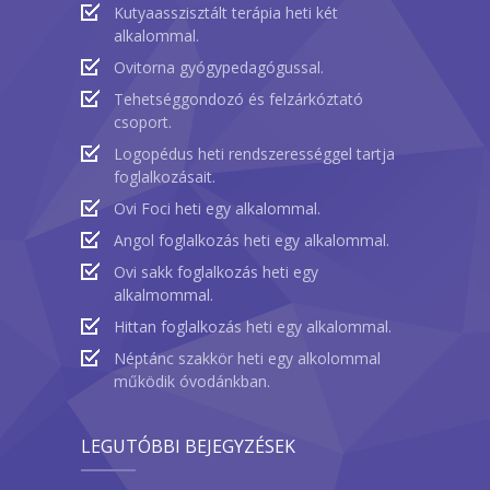
Kutyaasszisztált terápia heti két
alkalommal.
Ovitorna gyógypedagógussal.
Tehetséggondozó és felzárkóztató
csoport.
Logopédus heti rendszerességgel tartja
foglalkozásait.
Ovi Foci heti egy alkalommal.
Angol foglalkozás heti egy alkalommal.
Ovi sakk foglalkozás heti egy
alkalmommal.
Hittan foglalkozás heti egy alkalommal.
Néptánc szakkör heti egy alkolommal
működik óvodánkban.
LEGUTÓBBI BEJEGYZÉSEK