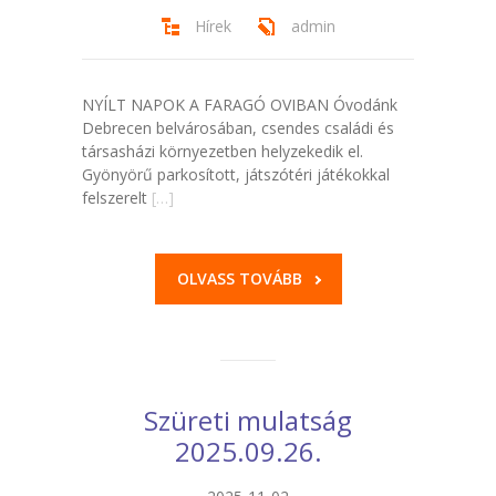
Hírek
admin
NYÍLT NAPOK A FARAGÓ OVIBAN Óvodánk
Debrecen belvárosában, csendes családi és
társasházi környezetben helyzekedik el.
Gyönyörű parkosított, játszótéri játékokkal
felszerelt
[…]
OLVASS TOVÁBB
Szüreti mulatság
2025.09.26.