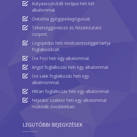
Kutyaasszisztált terápia heti két
alkalommal.
Ovitorna gyógypedagógussal.
Tehetséggondozó és felzárkóztató
csoport.
Logopédus heti rendszerességgel tartja
foglalkozásait.
Ovi Foci heti egy alkalommal.
Angol foglalkozás heti egy alkalommal.
Ovi sakk foglalkozás heti egy
alkalmommal.
Hittan foglalkozás heti egy alkalommal.
Néptánc szakkör heti egy alkolommal
működik óvodánkban.
LEGUTÓBBI BEJEGYZÉSEK