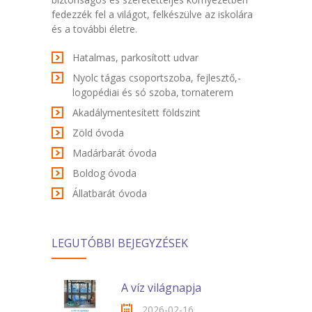
fedezzék fel a világot, felkészülve az iskolára
és a további életre.
Hatalmas, parkosított udvar
Nyolc tágas csoportszoba, fejlesztő,-
logopédiai és só szoba, tornaterem
Akadálymentesített földszint
Zöld óvoda
Madárbarát óvoda
Boldog óvoda
Állatbarát óvoda
LEGUTÓBBI BEJEGYZÉSEK
A víz világnapja
2026-02-16