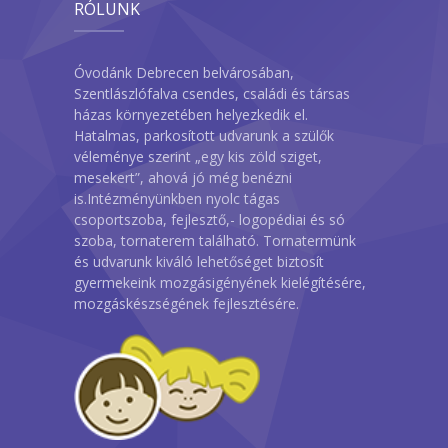
RÓLUNK
Óvodánk Debrecen belvárosában,
Szentlászlófalva csendes, családi és társas
házas környezetében helyezkedik el.
Hatalmas, parkosított udvarunk a szülők
véleménye szerint „egy kis zöld sziget,
mesekert”, ahová jó még benézni
is.Intézményünkben nyolc tágas
csoportszoba, fejlesztő,- logopédiai és só
szoba, tornaterem található. Tornatermünk
és udvarunk kiváló lehetőséget biztosít
gyermekeink mozgásigényének kielégítésére,
mozgáskészségének fejlesztésére.