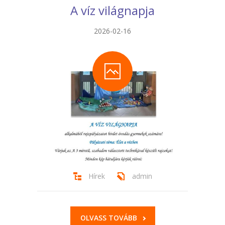
A víz világnapja
-- Tehetségműhelyeink
Hírek
2026-02-16
Dokumentumok
Galéria
Kapcsolat
Facebook
Hírek
admin
OLVASS TOVÁBB