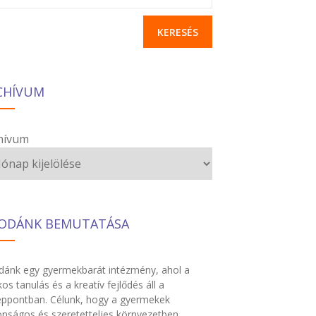
CHÍVUM
hívum
ODÁNK BEMUTATÁSA
ánk egy gyermekbarát intézmény, ahol a
kos tanulás és a kreatív fejlődés áll a
ppontban. Célunk, hogy a gyermekek
onságos és szeretetteljes környezetben