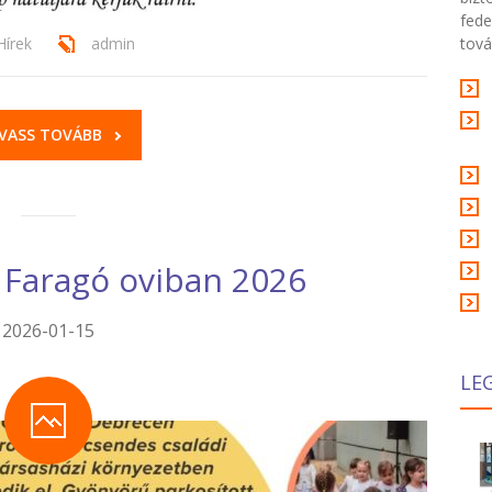
fede
Hírek
admin
tová
VASS TOVÁBB
a Faragó oviban 2026
2026-01-15
LE