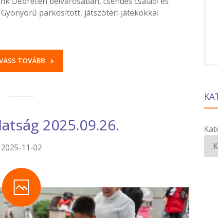
 Debrecen belvárosában, csendes családi és
 Gyönyörű parkosított, játszótéri játékokkal
VASS TOVÁBB
KA
latság 2025.09.26.
Kat
2025-11-02