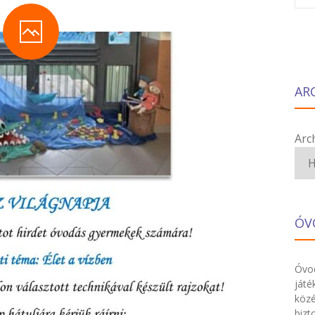
AR
Arc
ÓV
Óvod
játé
közé
bizt