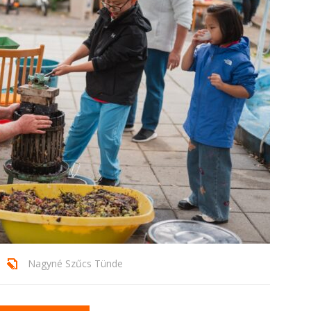
Nagyné Szűcs Tünde