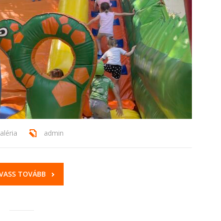
aléria
admin
VASS TOVÁBB