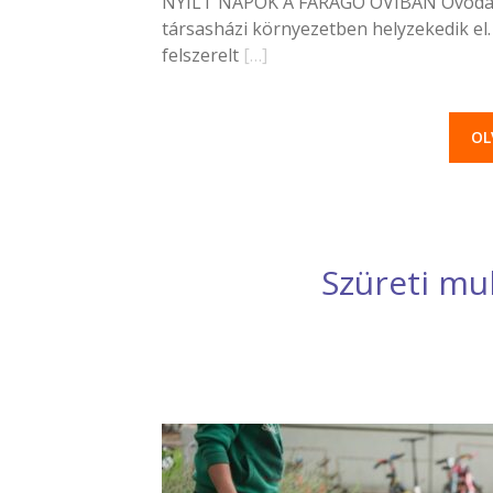
NYÍLT NAPOK A FARAGÓ OVIBAN Óvodánk
társasházi környezetben helyzekedik el.
felszerelt
[…]
OL
Szüreti mu