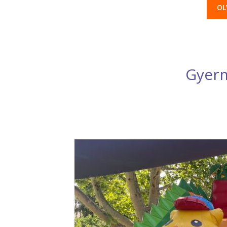
OL
Gyer