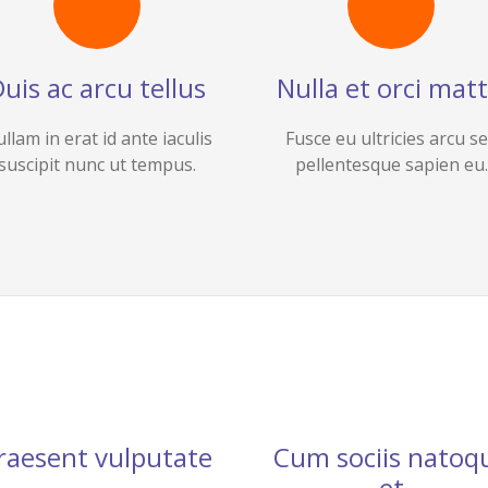
uis ac arcu tellus
Nulla et orci matt
llam in erat id ante iaculis
Fusce eu ultricies arcu s
suscipit nunc ut tempus.
pellentesque sapien eu.
raesent vulputate
Cum sociis natoq
et