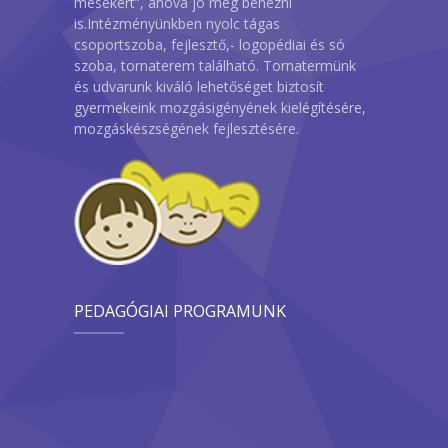
mesekert”, ahová jó még benézni
is.Intézményünkben nyolc tágas
csoportszoba, fejlesztő,- logopédiai és só
szoba, tornaterem található. Tornatermünk
és udvarunk kiváló lehetőséget biztosít
gyermekeink mozgásigényének kielégítésére,
mozgáskészségének fejlesztésére.
PEDAGÓGIAI PROGRAMUNK