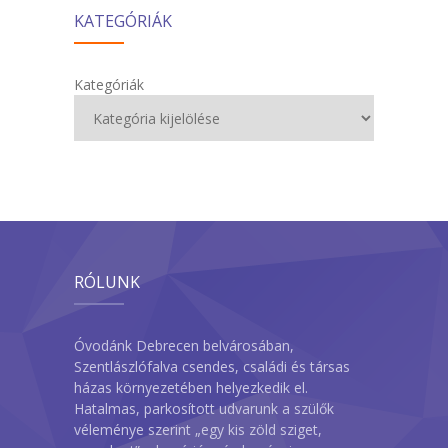
KATEGÓRIÁK
Kategóriák
RÓLUNK
Óvodánk Debrecen belvárosában,
Szentlászlófalva csendes, családi és társas
házas környezetében helyezkedik el.
Hatalmas, parkosított udvarunk a szülők
véleménye szerint „egy kis zöld sziget,