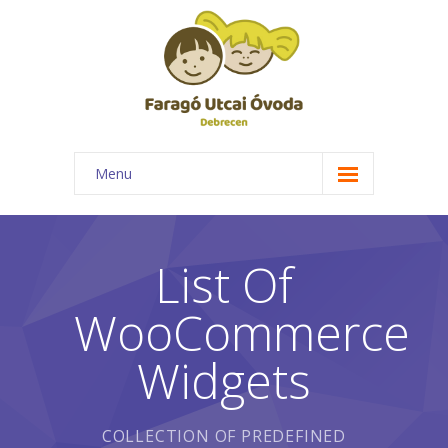
Menu
Főoldal
Rólunk
List Of
-- Óvodánk bemutatása
WooCommerce
-- Elismerések
Widgets
-- Csoportok
-- Foglalkozásaink
COLLECTION OF PREDEFINED