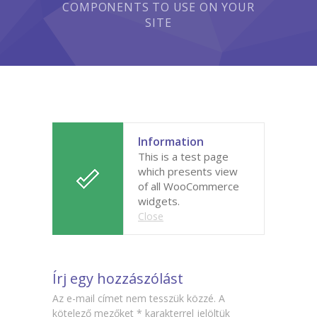
COMPONENTS TO USE ON YOUR
-- Tehetségműhelyeink
SITE
Hírek
Dokumentumok
Galéria
Kapcsolat
Information
This is a test page
Facebook
which presents view
of all WooCommerce
widgets.
Close
Írj egy hozzászólást
Az e-mail címet nem tesszük közzé.
A
kötelező mezőket
*
karakterrel jelöltük