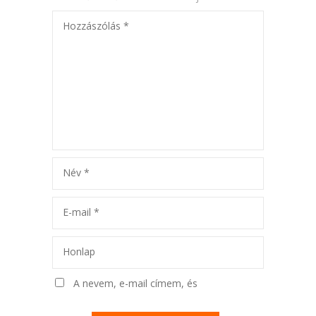
Hozzászólás
*
Név
*
E-mail
*
Honlap
A nevem, e-mail címem, és
weboldalcímem mentése a böngészőben
a következő hozzászólásomhoz.