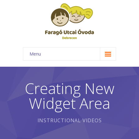
Menu
Főoldal
Rólunk
Creating New
-- Óvodánk bemutatása
Widget Area
-- Elismerések
-- Csoportok
INSTRUCTIONAL VIDEOS
-- Foglalkozásaink