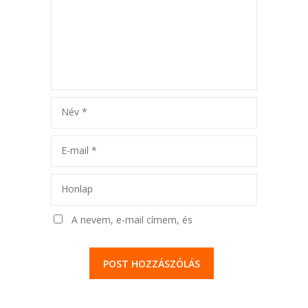
Név
*
E-mail
*
Honlap
A nevem, e-mail címem, és
weboldalcímem mentése a böngészőben
a következő hozzászólásomhoz.