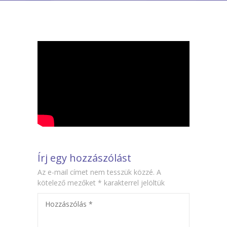
-- Tehetségműhelyeink
Hírek
Dokumentumok
Galéria
Kapcsolat
Facebook
Írj egy hozzászólást
Az e-mail címet nem tesszük közzé.
A
kötelező mezőket
*
karakterrel jelöltük
Hozzászólás
*