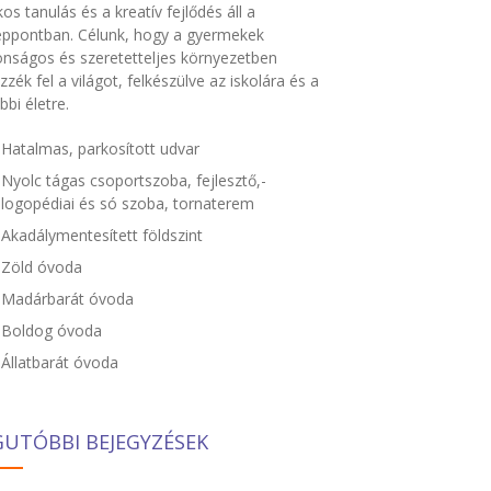
kos tanulás és a kreatív fejlődés áll a
ppontban. Célunk, hogy a gyermekek
onságos és szeretetteljes környezetben
zzék fel a világot, felkészülve az iskolára és a
bbi életre.
Hatalmas, parkosított udvar
Nyolc tágas csoportszoba, fejlesztő,-
logopédiai és só szoba, tornaterem
Akadálymentesített földszint
Zöld óvoda
Madárbarát óvoda
Boldog óvoda
Állatbarát óvoda
GUTÓBBI BEJEGYZÉSEK