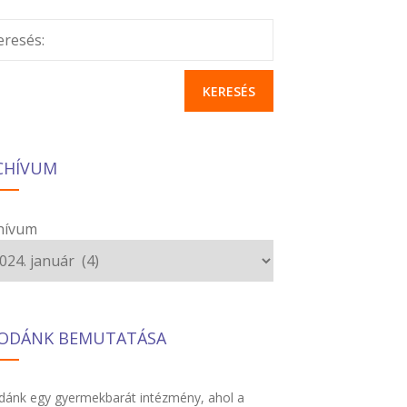
eresés:
CHÍVUM
hívum
ODÁNK BEMUTATÁSA
ánk egy gyermekbarát intézmény, ahol a