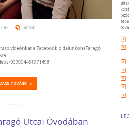
játé
közé
bizt
fede
Hírek
admin
tová
ató videónkat a Facebook oldalunkon (Faragó
kre!
ideos/930954461971498
VASS TOVÁBB
LE
Faragó Utcai Óvodában