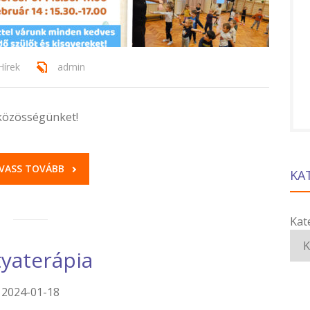
Hírek
admin
 közösségünket!
VASS TOVÁBB
KA
Kat
yaterápia
2024-01-18