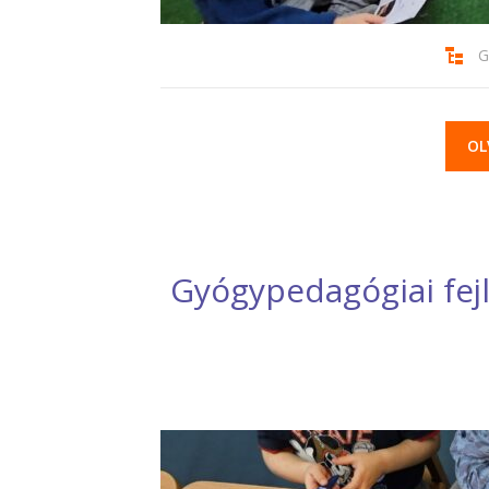
G
OL
Gyógypedagógiai fej