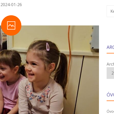
2024-01-26
K
AR
Arc
ÓV
Óvod