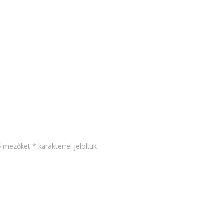
ő mezőket
*
karakterrel jelöltük