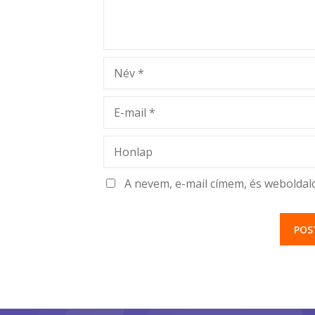
Név
*
E-mail
*
Honlap
A nevem, e-mail címem, és webolda
hozzászólásomhoz.